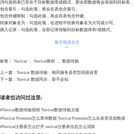
消勾选和表已存在于目标数据库或模式，那全部数据将会添加到目标表。
包含索引：勾选此项，将会在表包含索引。
包含外键限制：勾选此项，将会在表包含外键。
转换对象名为：勾选此项，在进程中转换对象名为大写或小写。
插入记录：勾选此项，全部记录传输到目标数据库和/或模式。
锁住目标表：在数据传输进程中，锁住在目标数据库和/或模式的表。
展开阅读全文
使用交易：勾选此项，在数据传输进程中使用交易。
︾
使用完整插入语句：插入记录时使用完整插入语句。
例如：
标签：
Navicat
，
Navicat教程
，
数据传输
INSERT INTO `用户` (`ID 编号`, `用户名`, `年龄`) VALUES ('1', '梁明洁',
'23');
上一篇：
Navicat 数据传输：相同服务器类型高级设置
INSERT INTO `用户` (`ID 编号`, `用户名`, `年龄`) VALUES ('2', '邱礼安',
下一篇：
Navicat 数据同步，新手必知
'56');
INSERT INTO `用户` (`ID 编号`, `用户名`, `年龄`) VALUES ('0', '许勤',
读者也访问过这里:
'23');
使用扩展插入语句：插入记录时使用扩展插入语句。
#
Navicat数据传输报错 Navicat数据传输太慢
例如：
#
Navicat Premium怎么查询数据 Navicat Premium怎么在表里添加数据
INSERT INTO `用户` VALUES ('1', '梁明洁', '23'), ('2', '邱礼安', '56'), ('0',
'许勤', '23');
#
Navicat注册表怎么打开 navicat注册表信息怎么清除
使用延迟插入语句：插入记录时使用 DELAYED 插入 SQL 语句。