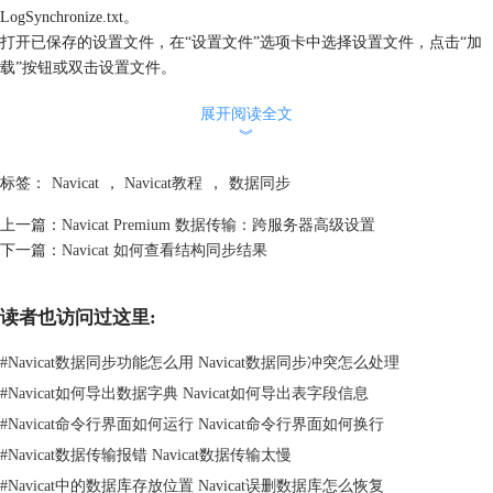
LogSynchronize.txt。
打开已保存的设置文件，在“设置文件”选项卡中选择设置文件，点击“加
载”按钮或双击设置文件。
温馨提示：
展开阅读全文
1. SQL Server 2000 不支持。
︾
2. 对于 Oracle 服务器，在数据同步进程中，BLOB、CLOB、NCLOB、
LONG 和 LONG RAW 数据会被忽略。时间戳主键不能与数据库链接同步
标签：
Navicat
，
Navicat教程
，
数据同步
插入、更新到 9i 服务器，原始主键不能与数据库链接同步插入、更新、
删除到任何服务器，不会出现错误。
上一篇：
Navicat Premium 数据传输：跨服务器高级设置
3. Navicat Premium 和 Navicat for MySQL 支持 MySQL 与 MariaDB 之间
下一篇：
Navicat 如何查看结构同步结果
的同步传输。
4. Navicat 数据同步功能仅适用于 Navicat 完整版本。
读者也访问过这里:
关于Navicat 数据同步，点击“
Navicat 教程
”可获取更多相关教程。
#
Navicat数据同步功能怎么用 Navicat数据同步冲突怎么处理
#
Navicat如何导出数据字典 Navicat如何导出表字段信息
#
Navicat命令行界面如何运行 Navicat命令行界面如何换行
#
Navicat数据传输报错 Navicat数据传输太慢
#
Navicat中的数据库存放位置 Navicat误删数据库怎么恢复