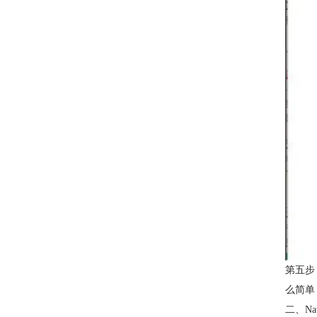
第五步
么简单
二、Na