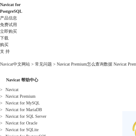
Navicat for
PostgreSQL
产品信息
免费试用
立即购买
下载
购买
支 持
Navicat中文网站
>
常见问题
> Navicat Premium怎么查询数据 Navicat
Navicat 帮助中心
>
Navicat
>
Navicat Premium
>
Navicat for MySQL
>
Navicat for MariaDB
>
Navicat for SQL Server
>
Navicat for Oracle
>
Navicat for SQLite