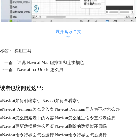
展开阅读全文
︾
Navicat Mac ER图表查看
连接颜色
标签：
实用工具
Navicat Mac 提供颜色高亮显示连接以识别连接及它们的数据库对象。高
亮显示的颜色显示在连接树及在选项卡栏的数据库对象名旁边。
上一篇：
详说 Navicat Mac 虚拟组和连接颜色
要高亮显示一个连接，按住 Control 键并点击连接，并从弹出菜单选
下一篇：
Navicat for Oracle 怎么用
择“颜色”。
搜索筛选
读者也访问过这里:
Navicat 为连接树的连接或对象列表的对象提供筛选，“对象筛选”能让你
在对象列表或模型中筛选包含筛选字符串的对象。
#
Navicat如何创建索引 Navicat如何查看索引
在 Navicat 主窗口或点击“搜索”或在模型设计器点击搜索图标，并指定一
#
Navicat Premium怎么导入表 Navicat Premium导入表不对怎么办
个筛选字符串。点击搜索图标有筛选的附加选项。
关于 Navicat Mac实用工具比较简便，点击“
Navicat教程
”可获取更多相关
#
Navicat怎么搜索表中的内容 Navicat怎么通过命令查找表信息
教程。
#
Navicat更新数据后怎么回滚 Navicat删除的数据能还原吗
#
Navicat命令行界面怎么运行 Navicat命令行界面怎么换行