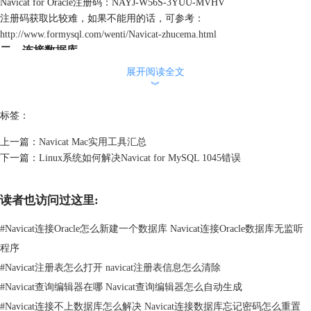
Navicat for Oracle注册码：NAYJ-W56S-3YUU-MVHV
注册码获取比较难，如果不能用的话，可参考：
http://www.formysql.com/wenti/Navicat-zhucema.html
二、连接数据库
Navicat for Oracle 安装完成后就可以启动 Navicat 程序，在导航窗口的左
展开阅读全文
上角点击“连接”按钮，点击后会弹出一个连接属性的提示框，用户可以自
︾
定义为该次“连接”命名，输入正确的连接信息。如果要管理远程的数据
库，需要在IP地址栏内输入正确的IP地址。
标签：
Navicat 同样支持SSL或SSH连接，连接成功后，在左侧的导航窗口后会看
上一篇：
Navicat Mac实用工具汇总
到本机所有的MySQL数据库，其中灰色标识表示没有打开的数据库，绿
下一篇：
Linux系统如何解决Navicat for MySQL 1045错误
色标识表示已经被打开的数据库。右键点击一个灰色的数据库，在右键菜
单中包含打开、关闭、新建、删除和数据传输、管理用户等命令。
读者也访问过这里:
#
Navicat连接Oracle怎么新建一个数据库 Navicat连接Oracle数据库无监听
程序
#
Navicat注册表怎么打开 navicat注册表信息怎么清除
#
Navicat查询编辑器在哪 Navicat查询编辑器怎么自动生成
#
Navicat连接不上数据库怎么解决 Navicat连接数据库忘记密码怎么重置