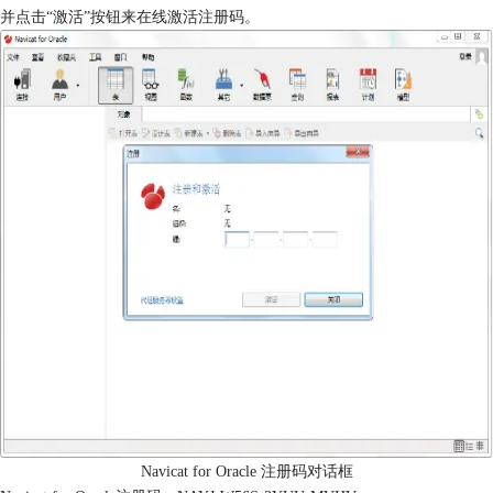
并点击“激活”按钮来在线激活注册码。
Navicat for Oracle 注册码对话框