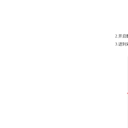
2.开
3.进