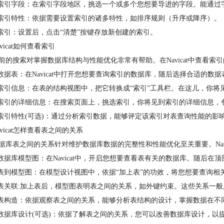
选索引字段：在索引字段地区，挑选一个或多个您想要导进的字段。能通过
定索引特性：依据需要设置索引的诸多特性，如排序规则（升序或降序）。
放索引：设置后，点击“清楚”按键存放新创建的索引。
vicat如何查看索引
前的搜索对掌握数据库结构与性能优化非常有帮助。在Navicat中查看索
选数据表：在Navicat中打开您想要查询索引的数据库，随后选择合适的数据
询索引信息：在表的结构视图中，把它转换成“索引”工具栏。在这儿，你
询索引的详细信息：在搜索页面上，挑选索引，你将见到索引的详细信息，
定索引特性(可选)：通过分析索引数据，能够评定该索引对表查询性能的影
vicat怎样查看表之间的关系
据库表之间的关系针对维护数据库数据的完整性和性能优化至关重要。Navi
启数据库模型图：在Navicat中，开启您想要查看表有关的数据库。随后在顶
上表到模型图：在模型设计视图中，依据“加上表”的功效，将您想要查询相
询表关联:加上表后，模型图表明表之间的关系，如外键约束。这些关系一
析表构造：依据观察表之间的关系，能够分析表结构的设计，掌握数据在不
善数据库设计(可选)：依据了解表之间的关系，您可以改善数据库设计，