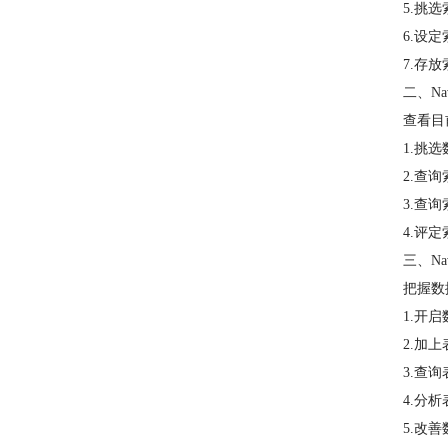
5.挑
6.设
7.存
二、Na
查看目
1.挑
2.查
3.查
4.评
三、Na
把握数
1.开
2.加
3.查
4.分
5.改