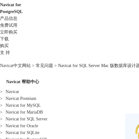
Navicat for
PostgreSQL
产品信息
免费试用
立即购买
下载
购买
支 持
Navicat中文网站
>
常见问题
> Navicat for SQL Server Mac 版数据库设计
Navicat 帮助中心
>
Navicat
>
Navicat Premium
>
Navicat for MySQL
>
Navicat for MariaDB
>
Navicat for SQL Server
>
Navicat for Oracle
>
Navicat for SQLite