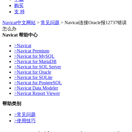
购买
支 持
Navicat中文网站
>
常见问题
> Navicat连接Oracle报12737错误
怎么办
Navicat 帮助中心
>
Navicat
>
Navicat Premium
>
Navicat for MySQL
>
Navicat for MariaDB
>
Navicat for SQL Server
>
Navicat for Oracle
>
Navicat for SQLite
>
Navicat for PostgreSQL
>
Navicat Data Modeler
>
Navicat Report Viewer
帮助类别
>
常见问题
>
使用技巧