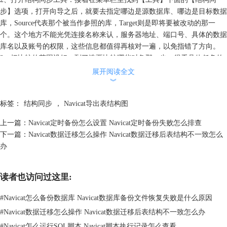
步】选项，打开向导之后，就要去指定哪边是源数据库、哪边是目标数据
库，Source代表那个被当作参照的库，Target则是即将要被改动的那一
个。这个地方不能光凭连接名称来认，服务器地址、端口号、具体的数据
库名以及账号的权限，这些信息都值得再核对一遍，以免指错了方向。
3、把比较的范围设好：到了选要比较哪些对象那一步，得看具体任务的
实际需要来勾选，假如这一回只打算调整表结构，就别把视图、函数、存
展开阅读全文
储过程还有事件这些一股脑全选上；把比较的范围收得窄一些，后面生成
︾
的脚本读起来会更容易，也能顺带减少不小心把无关的对象给改掉的麻
标签：
结构同步
，
Navicat导出表结构图
烦。
4、确认过脚本再去执行：等比较完毕，进到脚本的页面里，把Navicat自
上一篇：
Navicat定时备份怎么设置 Navicat定时备份失败怎么排查
动生成的每一条变更语句从头到尾看一遍，确认没有问题了，再去点击执
下一篇：
Navicat数据迁移怎么操作 Navicat数据迁移后表结构不一致怎么
行按钮。执行之后的结果会展示在消息日志当中，万一出了什么差错，也
办
方便回头查。另外，Navicat还支持把当前的同步配置给存下来，后面再
要跑类似的同步时，直接加载出来用就行了。
二、Navicat结构同步前怎么比较差异
读者也访问过这里:
在结构同步的具体操作里，真正要花心思去磨的，往往不是最后点一下执
行按钮那一下子，而是更前面的环节：你得一条一条地去判，哪些差异是
#
Navicat怎么备份数据库 Navicat数据库备份文件恢复失败是什么原因
应该被留下来的，哪些差异才真正需要被同步过去。
#
Navicat数据迁移怎么操作 Navicat数据迁移后表结构不一致怎么办
1、按照操作的类型来查看差异：比较跑完之后，建议先从操作类型这个
#
Navicat怎么运行SQL脚本 Navicat脚本执行记录怎么查看