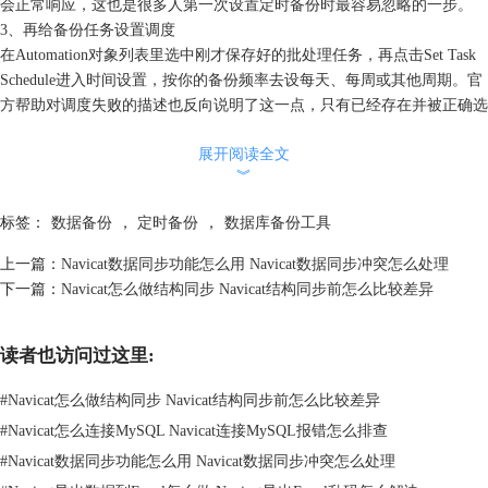
会正常响应，这也是很多人第一次设置定时备份时最容易忽略的一步。
3、再给备份任务设置调度
在Automation对象列表里选中刚才保存好的批处理任务，再点击Set Task
Schedule进入时间设置，按你的备份频率去设每天、每周或其他周期。官
方帮助对调度失败的描述也反向说明了这一点，只有已经存在并被正确选
中的Batch Job，调度才会真正挂上去。
展开阅读全文
4、连接密码要提前保存
︾
定时任务要稳定执行，连接密码必须先在Connection窗口里保存。官方
FAQ明确写到，不管是Windows、macOS还是Linux，若连接密码没有保
标签：
数据备份
，
定时备份
，
数据库备份工具
存，schedule都可能无法成功运行。
5、需要邮件通知时在批处理里顺手配置附件和通知
上一篇：
Navicat数据同步功能怎么用 Navicat数据同步冲突怎么处理
如果你希望备份完成后自动发邮件，把导出的备份文件附到邮件里，官方
下一篇：
Navicat怎么做结构同步 Navicat结构同步前怎么比较差异
说明支持在Selected Jobs里使用Attach to Email把导出文件作为批处理附件
发送。这样后面检查任务是否成功时，不必每次都回到本机目录翻文件。
读者也访问过这里:
6、设置完成后先做一次小样本验证
不要一设完就等第二天，建议先把调度时间设得近一点，跑一次最小验
#
Navicat怎么做结构同步 Navicat结构同步前怎么比较差异
证，确认备份文件能生成、路径正确、邮件能收到，再改回正式周期。这
#
Navicat怎么连接MySQL Navicat连接MySQL报错怎么排查
样能在最早阶段把“任务建错了”和“调度不执行”分开。
二、Navicat定时备份失败怎么排查
#
Navicat数据同步功能怎么用 Navicat数据同步冲突怎么处理
备份失败不要一上来就重建任务，更稳的排查顺序是先看密码和账号，再