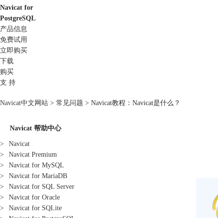
Navicat for
PostgreSQL
产品信息
免费试用
立即购买
下载
购买
支 持
Navicat中文网站
>
常见问题
> Navicat教程：Navicat是什么？
Navicat 帮助中心
>
Navicat
>
Navicat Premium
>
Navicat for MySQL
>
Navicat for MariaDB
>
Navicat for SQL Server
>
Navicat for Oracle
>
Navicat for SQLite