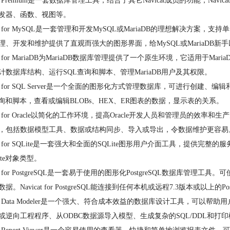
cat Premium是一套数据库管理工具，结合了其它Navicat成员的功能，N
发器、函数、视图等。
cat for MySQL是一套管理和开发MySQL或MariaDB的理想解决方案
理、开发和维护提供了直观而强大的图形界面，给MySQL或MariaDB
cat for MariaDB为MariaDB数据库管理提供了一个原生环境，它适用于M
计数据库结构、运行SQL查询和脚本、管理MariaDB用户及其权限。
icat for SQL Server是一个全面的图形化方式管理数据库，可进
查询和脚本，查看或编辑BLOBs、HEX、ER图表的数据，显示表的关系。
cat for Oracle以简化的工作环境，提高Oracle开发人员和管理员的效率和生产
，包括数据模型工具、数据或结构同步、导入或导出，令数据维护更容易
icat for SQLite是一套强大和全面的SQLite图形用户介面工具，
ite对象类型。
cat for PostgreSQL是一套易于使用的图形化PostgreSQL数
据。Navicat for PostgreSQL能连接到任何本机或远程7.3版本或以上的
icat Data Modeler是一个强大、符合成本效益的数据库设计工具，
或逆向工程程序、从ODBC数据源导入模型、生成复杂的SQL/DDL和打