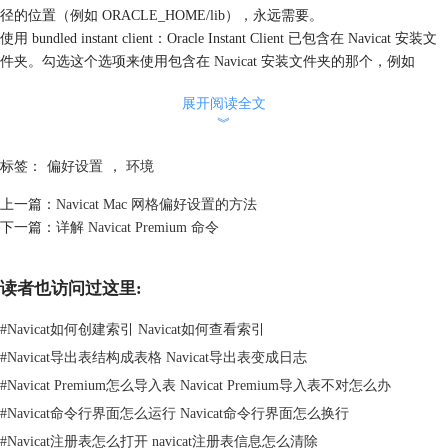
径的位置（例如 ORACLE_HOME/lib），永远需要。
使用 bundled instant client：Oracle Instant Client 已包含在 Navicat 安装文
件夹。勾选这个选项来使用包含在 Navicat 安装文件夹的那个，例如
/Applications/Navicat Premium.app/Contents/OCI。
展开阅读全文
Oracle Instant Client 是最简单的方法，部署一个以 OCI、 OCCI、 JDBC-
︾
OCI 或 ODBC 驱动器创建的 Oracle 客户端应用程序。它以一套细小的文
件，提供必需的 Oracle 客户端库。你也可以通过下面的链接下载 Oracle
标签：
偏好设置
，
环境
Instant Client。
Oracle Instant Client 下载链接：
上一篇：
Navicat Mac 网格偏好设置的方法
http://www.oracle.com/technetwork/database/features/instant-client/index-
下一篇：
详解 Navicat Premium 命令
097480.html
下载合适你平台和 CPU 的 Instant Client 包，全部安装需要 Basic 或 Basic
读者也访问过这里:
Lite 包，解压缩包并设置路径指向它。
TNS_ADMIN：tnsnames.ora 文件的位置，例如
#
Navicat如何创建索引 Navicat如何查看索引
ORACLE_HOME/network/admin，这是选择性的，当使用 TNS 连接时需
#
Navicat导出表结构成表格 Navicat导出表变成日志
要。
注意：
#
Navicat Premium怎么导入表 Navicat Premium导入表不对怎么办
1. 要改变路径设置，你需要点击一下锁头并输入你的操作系统用户名和
#
Navicat命令行界面怎么运行 Navicat命令行界面怎么换行
密码来解除控制。如果你在改变后锁回，对话框将会提示你是否保存设
#
Navicat注册表怎么打开 navicat注册表信息怎么清除