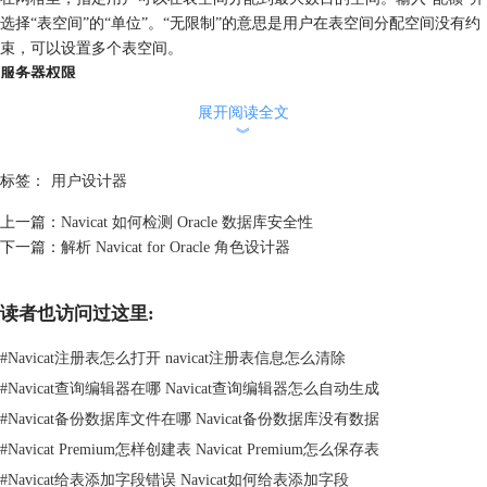
选择“表空间”的“单位”。“无限制”的意思是用户在表空间分配空间没有约
束，可以设置多个表空间。
服务器权限
在网格里，对照“权限”列出的服务器权限，勾选“授予”或“管理选项”以指
展开阅读全文
定该用户拥有这个权限，可以授予多个权限。
︾
权限
要编辑一个用户的特定对象权限，点击“添加权限”以打开窗口并按照下列
标签：
用户设计器
步骤进行：
上一篇：
Navicat 如何检测 Oracle 数据库安全性
1. 在查看树展开节点直至到达目标对象；
下一篇：
解析 Navicat for Oracle 角色设计器
2. 勾选对象以显示网格在右边的面板上；
3. 在网格里，对照“权限”列出的权限，勾选“授予”或“授予选项”以指定该
用户拥有该权限，可以授予多个权限。
读者也访问过这里:
相关阅读：
详解 Navicat for MySQL 用户设计器
。
#
Navicat注册表怎么打开 navicat注册表信息怎么清除
#
Navicat查询编辑器在哪 Navicat查询编辑器怎么自动生成
#
Navicat备份数据库文件在哪 Navicat备份数据库没有数据
#
Navicat Premium怎样创建表 Navicat Premium怎么保存表
#
Navicat给表添加字段错误 Navicat如何给表添加字段