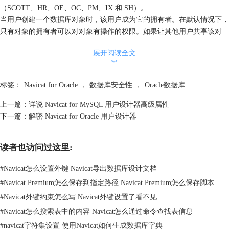
（SCOTT、HR、OE、OC、PM、IX 和 SH）。
当用户创建一个数据库对象时，该用户成为它的拥有者。在默认情况下，
只有对象的拥有者可以对对象有操作的权限。如果让其他用户共享该对
象，必须授予其他对象权限，然而有超级用户属性的用户可以访问任何对
展开阅读全文
象。
︾
通常，只有对象的拥有者（或超级用户）可以授予或撤消在一个对象上的
权限。然而授予权限“管理选项”或“授予选项”给接受者时，也有权利授予
标签：
Navicat for Oracle
，
数据库安全性
，
Oracle数据库
给其他人，如果“授予选项”后来被撤消，则全部从接受者接收权限的人
（包括直接授权或简洁授权）将会失去权限。
上一篇：
详说 Navicat for MySQL 用户设计器高级属性
温馨提示：特别名 PUBLIC 每个数据库用户可以访问，全部权限和角色
下一篇：
解密 Navicat for Oracle 用户设计器
授予到 PUBLIC，每个数据库用户都拥有访问权限。
相关阅读：
Navicat 如何检测 MySQL 数据库安全性
。
读者也访问过这里:
#
Navicat怎么设置外键 Navicat导出数据库设计文档
#
Navicat Premium怎么保存到指定路径 Navicat Premium怎么保存脚本
#
Navicat外键约束怎么写 Navicat外键设置了看不见
#
Navicat怎么搜索表中的内容 Navicat怎么通过命令查找表信息
#
navicat字符集设置 使用Navicat如何生成数据库字典