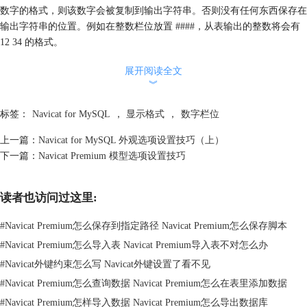
数字的格式，则该数字会被复制到输出字符串。否则没有任何东西保存在
输出字符串的位置。例如在整数栏位放置 ####，从表输出的整数将会有
12 34 的格式。
.：表示小数点。格式字符串的第一个"."字符决定小数点分隔符的位置，
展开阅读全文
任何额外的"."字符会被忽略，在输出中实际作为一个小数点分隔符的字
︾
符是由 DecimalSeparator 全局变量决定。 DecimalSeparator 的默认值指定
在 Windows 控制面板中地区及语言选项部分的数字格式。
标签：
Navicat for MySQL
，
显示格式
，
数字栏位
,：表示千位数分隔符。如果格式字符串包含一个或多个","字符，输出的
数中小数点左边将会插入千位数分隔符，每 3 个数字为一组。在输出中
上一篇：
Navicat for MySQL 外观选项设置技巧（上）
带有千位数分隔符的字符是由ThousandSeparator 全局变量决定。
下一篇：
Navicat Premium 模型选项设置技巧
ThousandSeparator 的默认值指定 Windows 控制面板地区及语言选项部分
的数字格式。
读者也访问过这里:
E+：科学记数法。如果任何一个"E+"、"E-"、"e+"或"e-"字符串包含在格
式字符串中，数字设置为使用科学记数法格式。一组最多四个"0"字符立
#
Navicat Premium怎么保存到指定路径 Navicat Premium怎么保存脚本
即跟随"E+"、"E-"、"e+"或"e-"，决定在指数中数字的最少
#
Navicat Premium怎么导入表 Navicat Premium导入表不对怎么办
数。"E+"及"e+"格式输出加号到正的指数及输出减号到负的指数。"E-
"及"e-"格式只会输出记号字符到负的指数。
#
Navicat外键约束怎么写 Navicat外键设置了看不见
'xx'/"xx"：字符以单引号或双引号括住的会照原样显示，并不会影响格
#
Navicat Premium怎么查询数据 Navicat Premium怎么在表里添加数据
式。
#
Navicat Premium怎样导入数据 Navicat Premium怎么导出数据库