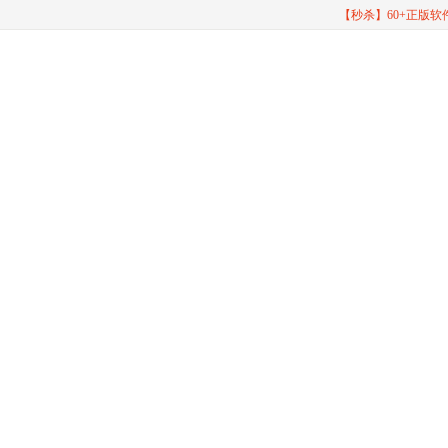
【秒杀】60+正版