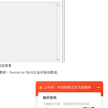
：信息查看
教程：
Navicat for MySQL如何备份数据
。
上午
好，
专业销售正在为您服务
购买咨询
了解解决方案，优惠报价等售前问题