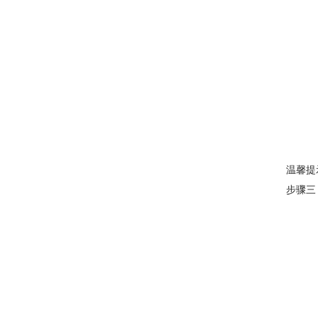
温馨提
步骤三