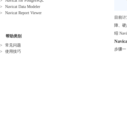
>
Navicat for PostgreSQL
>
Navicat Data Modeler
>
Navicat Report Viewer
目前计
障、硬
绍
Navi
帮助类别
Navi
>
常见问题
步骤一 
>
使用技巧