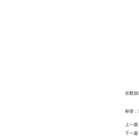
在数据
标签：
上一篇
下一篇