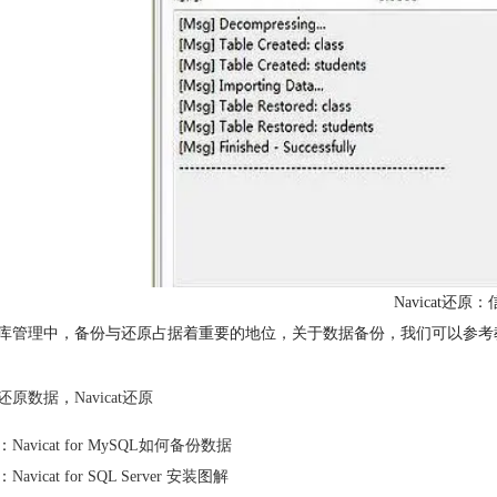
Navicat还原
库管理中，备份与还原占据着重要的地位，关于数据备份，我们可以参考
还原数据
，
Navicat还原
：
Navicat for MySQL如何备份数据
：
Navicat for SQL Server 安装图解