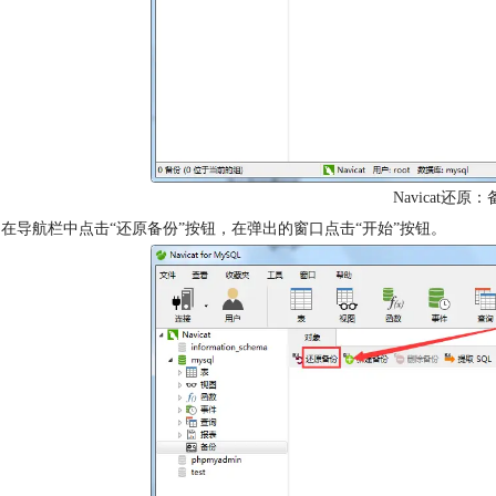
Navicat还原
 在导航栏中点击“还原备份”按钮，在弹出的窗口点击“开始”按钮。