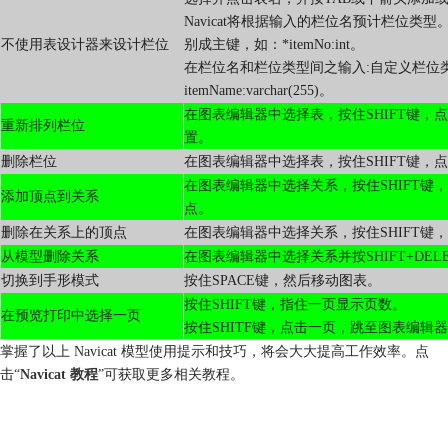
Navicat将根据输入的栏位名预计栏位类
不使用表设计器来设计栏位
别成主键，如：*itemNo:int。
在栏位名和栏位类型间之输入:自定义栏位
itemName:varchar(255)。
在图表编辑器中选择表，按住SHIFT键，
重新排列栏位
置。
删除栏位
在图表编辑器中选择表，按住SHIFT键，
在图表编辑器中选择关系，按住SHIFT键
添加顶点到关系
点。
删除在关系上的顶点
在图表编辑器中选择关系，按住SHIFT键
从模型删除关系
在图表编辑器中选择关系并按SHIFT+DEL
切换到手形模式
按住SPACE键，然后移动图表。
按住SHIFT键，指住一页显示页数。
在预览打印中选择一页
按住SHITF键，点击一页，跳至图表编辑
掌握了以上 Navicat 模型使用提示和技巧，将会大大提高工作效率。点
击“
Navicat 教程
”可获取更多相关教程。