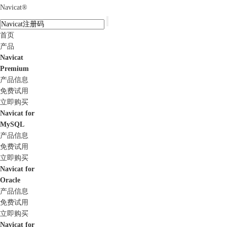
Navicat
®
首页
产品
Navicat
Premium
产品信息
免费试用
立即购买
Navicat for
MySQL
产品信息
免费试用
立即购买
Navicat for
Oracle
产品信息
免费试用
立即购买
Navicat for