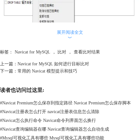
展开阅读全文
︾
Navicat 查看比对结果
点击“运行查询”按钮运行已选择的查询。
标签：
Navicat for MySQL
，
比对
，
查看比对结果
关于Navicat for MySQL比对，可参考相关教程：
Navicat for MySQL 如何
进行目标比对
。
上一篇：
Navicat for MySQL 如何进行目标比对
下一篇：
常用的 Navicat 模型提示和技巧
读者也访问过这里:
#
Navicat Premium怎么保存到指定路径 Navicat Premium怎么保存脚本
#
Navicat注册表怎么打开 navicat注册表信息怎么清除
#
Navicat怎么执行命令 Navicat命令列界面怎么换行
#
Navicat查询编辑器在哪 Navicat查询编辑器怎么自动生成
#
Mysql可视化工具有哪些 Mysql可视化工具有哪些功能