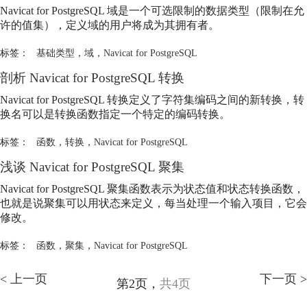
Navicat for PostgreSQL
域是一个可选限制的数据类型（限制在允
许的值集），定义域的用户将成为其拥有者。
标签：
基础类型
，
域
，
Navicat for PostgreSQL
剖析
Navicat for PostgreSQL
转换
Navicat for PostgreSQL
转换定义了字符集编码之间的新转换，转
换名可以是转换函数指定一个特定的编码转换。
标签：
函数
，
转换
，
Navicat for PostgreSQL
浅谈
Navicat for PostgreSQL
聚集
Navicat for PostgreSQL
聚集函数表示为状态值和状态转换函数，
也就是说聚集可以用状态来定义，每当处理一个输入项目，它会
修改。
标签：
函数
，
聚集
，
Navicat for PostgreSQL
< 上一页
下一页 >
第2页，
共4页