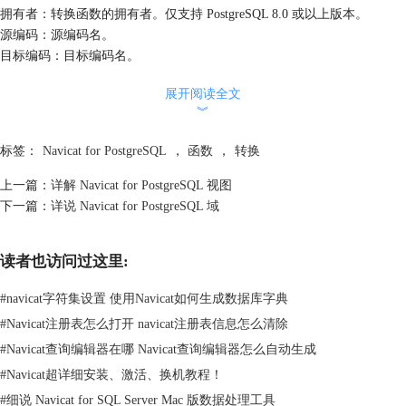
拥有者：转换函数的拥有者。仅支持 PostgreSQL 8.0 或以上版本。
源编码：源编码名。
目标编码：目标编码名。
函数的模式和函数：用来运行转换的函数。函数名可以是模式类型。如果
展开阅读全文
不是，在路径中查找该函数。
︾
函数必须具有以下特征：
conv_proc(
标签：
Navicat for PostgreSQL
，
函数
，
转换
integer, -- source encoding ID
integer, -- destination encoding ID
上一篇：
详解 Navicat for PostgreSQL 视图
cstring, -- source string (null terminated C string)
下一篇：
详说 Navicat for PostgreSQL 域
internal, -- destination (fill with a null terminated C string)
integer -- source string length
读者也访问过这里:
) RETURNS void;
默认：勾选此项，表示转换默认为该特定源到目标编码。在模式中，编码
#
navicat字符集设置 使用Navicat如何生成数据库字典
对应只有一个默认编码。
#
Navicat注册表怎么打开 navicat注册表信息怎么清除
关于 Navicat for PostgreSQL 的更多相关教程，可参考
Navicat 官网
。
#
Navicat查询编辑器在哪 Navicat查询编辑器怎么自动生成
#
Navicat超详细安装、激活、换机教程！
#
细说 Navicat for SQL Server Mac 版数据处理工具