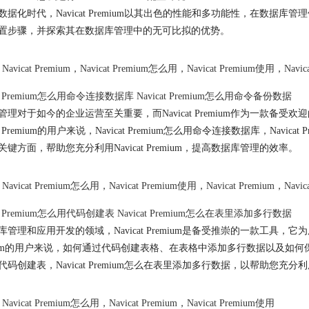
数据化时代，Navicat Premium以其出色的性能和多功能性，在数据库管理
置步骤，并探索其在数据库管理中的无可比拟的优势。
Navicat Premium
，
Navicat Premium怎么用
，
Navicat Premium使用
，
Navi
t Premium
怎么用命令连接数据库
Navicat Premium
怎么用命令备份数据
管理对于如今的企业运营至关重要，而
Navicat Premium
作为一款备受欢迎
t Premium
的用户来说，
Navicat Premium
怎么用命令连接数据库，
Navicat 
关键方面，帮助您充分利用
Navicat Premium
，提高数据库管理的效率。
Navicat Premium怎么用
，
Navicat Premium使用
，
Navicat Premium
，
Navi
t Premium
怎么用代码创建表
Navicat Premium
怎么在表里添加多行数据
库管理和应用开发的领域，
Navicat Premium
是备受推崇的一款工具，它为
m
的用户来说，如何通过代码创建表格、在表格中添加多行数据以及如何
代码创建表，
Navicat Premium
怎么在表里添加多行数据，以帮助您充分利
Navicat Premium怎么用
，
Navicat Premium
，
Navicat Premium使用