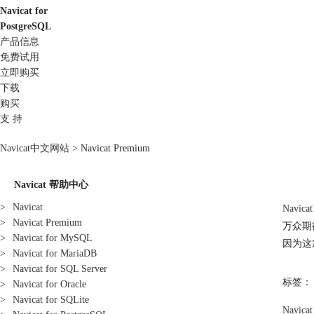
Navicat for
PostgreSQL
产品信息
免费试用
立即购买
下载
购买
支 持
Navicat中文网站
>
Navicat Premium
Navicat 帮助中心
>
Navicat
Navi
>
Navicat Premium
万众期
>
Navicat for MySQL
因为这
>
Navicat for MariaDB
>
Navicat for SQL Server
标签：
>
Navicat for Oracle
>
Navicat for SQLite
Navica