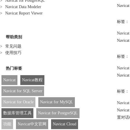
>
Navicat for PostgreSQL
Nav
>
Navicat Data Modeler
>
Navicat Report Viewer
标签：
Navica
帮助类别
Nav
>
常见问题
>
使用技巧
标签：
Navic
热门标签
Nav
Navicat
Navicat教程
Navicat for SQL Server
标签：
Navicat for Oracle
Navicat for MySQL
Navica
Navi
数据库管理工具
Navicat for PostgreSQL
置
对话
功能
Navicat中文官网
Navicat Cloud