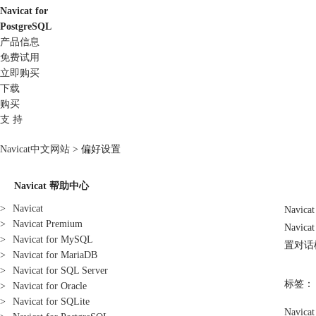
Navicat for
PostgreSQL
产品信息
免费试用
立即购买
下载
购买
支 持
Navicat中文网站
>
偏好设置
Navicat 帮助中心
>
Navicat
Navica
>
Navicat Premium
Navi
>
Navicat for MySQL
置
对话
>
Navicat for MariaDB
>
Navicat for SQL Server
标签：
>
Navicat for Oracle
>
Navicat for SQLite
Navica