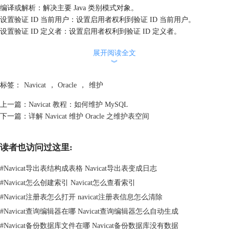
编译或解析：解决主要 Java 类别模式对象。
设置验证 ID 当前用户：设置启用者权利到验证 ID 当前用户。
设置验证 ID 定义者：设置启用者权利到验证 ID 定义者。
维护实体化视图
展开阅读全文
启用行移动：启用行移动。
︾
缩减：压缩实体化视图的片段。默认情况下，Oracle 数据库压缩片段，调
整高水位，并立即释放恢复的空间。
标签：
Navicat
，
Oracle
，
维护
编译：明确重新核对一个实体化视图。如果实体化视图依靠的对象被删除
或修改，那么实体化视图仍然可以访问，但不可重写查询。用户可以选择
上一篇：
Navicat 教程：如何维护 MySQL
该选项重新核对实体化视图，以令它符合资格重写查询。
下一篇：
详解 Navicat 维护 Oracle 之维护表空间
强制刷新：运行刷新。
维护实体化视图日志
读者也访问过这里:
启用行移动：在闪回发生之后将会改变行 ID。
禁用行移动：禁用行移动。
#
Navicat导出表结构成表格 Navicat导出表变成日志
缩减空间：压缩实体化视图日志的片段。默认情况下，Oracle 数据库压缩
#
Navicat怎么创建索引 Navicat怎么查看索引
片段调整高水位，立即释放恢复空间。
维护包
#
Navicat注册表怎么打开 navicat注册表信息怎么清除
编译：重新编译包规格或主体。
#
Navicat查询编辑器在哪 Navicat查询编辑器怎么自动生成
调试编译：重新编译包规格或主体及指示 PL/SQL 编译器，生成及保存代
#
Navicat备份数据库文件在哪 Navicat备份数据库没有数据