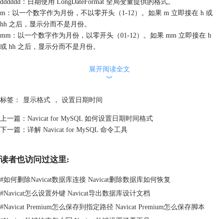
dddddd：日期使用 LongDateFormat 全局变量提供的格式。
m：以一个数字作为月份，不以零开头（1-12）。如果 m 立即接在 h 或
hh 之后，显示分而不是月份。
mm：以一个数字作为月份，以零开头（01-12）。如果 mm 立即接在 h
或 hh 之后，显示分而不是月份。
mmm：以英文缩写作为月份（Jan-Dec），使用 ShortMonthNames 全局变
量提供的字符串。
展开阅读全文
︾
mmmm：以英文完整名作为月份（January-December），使用
LongMonthNames 全局变量提供的字符串。
标签：
显示格式
，
设置日期时间
yy：2 位数作为年份（00-99）。
yyyy：4 位数作为年份（0000-9999）。
上一篇：
Navicat for MySQL 如何设置日期时间格式
h：小时不以零开头（0-23）。
下一篇：
详解 Navicat for MySQL 命令工具
hh：小时以零开头（00-23）。
n：分不以零开头（0-59）。
nn：分以零开头（00-59）。
读者也访问过这里:
s：秒不以零开头（0-59）。
#
如何删除Navicat数据库连接 Navicat删除数据库如何恢复
ss：秒以零开头（00-59）。
t：时间使用 ShortTimeFormat 全局变量提供的格式。
#
Navicat怎么设置外键 Navicat导出数据库设计文档
tt：时间使用 LongTimeFormat 全局变量提供的格式。
#
Navicat Premium怎么保存到指定路径 Navicat Premium怎么保存脚本
am/pm：为之前的 h 或 hh 符的时间使用 12 小时时钟，"am" 代表任何在