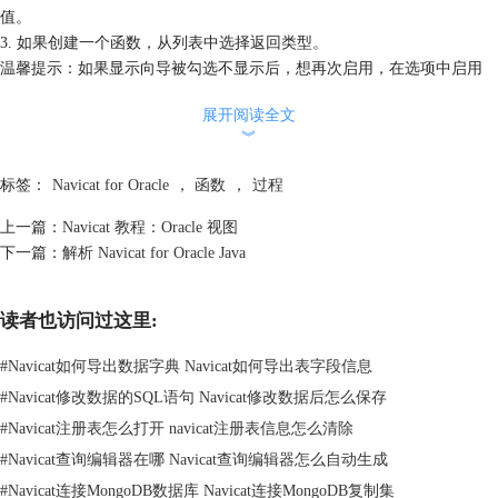
值。
3. 如果创建一个函数，从列表中选择返回类型。
温馨提示：如果显示向导被勾选不显示后，想再次启用，在选项中启用
它。
展开阅读全文
定义
︾
“代码大纲”窗口显示函数或过程的信息，包括参数、代码主体等。，点击
选择查看->代码大纲，即可显示“代码大纲”窗口。需要注意的是，该功能
标签：
Navicat for Oracle
，
函数
，
过程
仅限于只限于 Navicat for Oracle 完整版本。
上一篇：
Navicat 教程：Oracle 视图
下一篇：
解析 Navicat for Oracle Java
读者也访问过这里:
#
Navicat如何导出数据字典 Navicat如何导出表字段信息
#
Navicat修改数据的SQL语句 Navicat修改数据后怎么保存
#
Navicat注册表怎么打开 navicat注册表信息怎么清除
Navicat for Oracle 代码大纲
#
Navicat查询编辑器在哪 Navicat查询编辑器怎么自动生成
结果
#
Navicat连接MongoDB数据库 Navicat连接MongoDB复制集
要运行函数或过程，在 Navicat for Oracle 工具栏点击“运行”按钮。如果