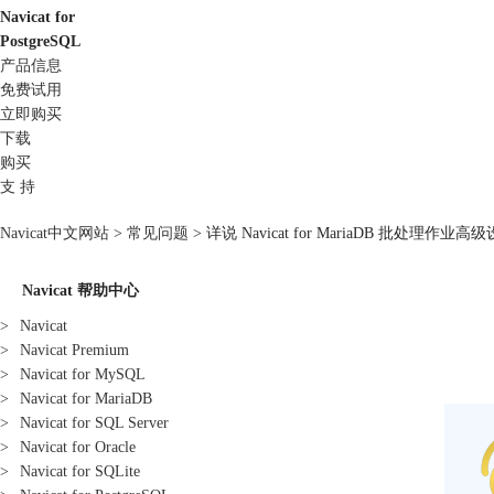
Navicat for
PostgreSQL
产品信息
免费试用
立即购买
下载
购买
支 持
Navicat中文网站
>
常见问题
> 详说 Navicat for MariaDB 批处理作业高
Navicat 帮助中心
>
Navicat
>
Navicat Premium
>
Navicat for MySQL
>
Navicat for MariaDB
>
Navicat for SQL Server
>
Navicat for Oracle
>
Navicat for SQLite