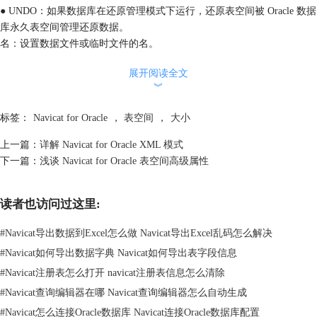
● UNDO：如果数据库在还原管理模式下运行，还原表空间被 Oracle 数据
库永久表空间管理还原数据。
名：设置数据文件或临时文件的名。
大小：设置数据文件或临时文件的大小。
展开阅读全文
单位：定义数据文件或临时文件大小的单位。指定数据文件自动扩展到最
︾
大磁盘空间。使用下拉列表 K、 M、 G、 T、 P 或E 来指定大小，分别
为千字节（kilobytes）、百万字节（megabytes）、十亿字节
标签：
Navicat for Oracle
，
表空间
，
大小
（gigabytes）、兆字节（terabytes）、拍字节（petabytes）或艾字节
（exabytes）。
上一篇：
详解 Navicat for Oracle XML 模式
重用：允许 Oracle 重用现有的文件。
下一篇：
浅谈 Navicat for Oracle 表空间高级属性
路径：指定数据文件或临时文件的路径。
自动扩展：ON（启用）、OFF（禁用）现有数据文件或临时文件自动扩
读者也访问过这里:
展。
下一个大小：当扩展区需要时，指定自动分配数据空间以字节为单位递增
#
Navicat导出数据到Excel怎么做 Navicat导出Excel乱码怎么解决
大小。默认的是一个数据块大小。使用下拉列表 K、M、 G、 T、 P 或 E
#
Navicat如何导出数据字典 Navicat如何导出表字段信息
来指定大小，分别为千字节（kilobytes）、百万字节（megabytes）、十亿
字节（gigabytes）、兆字节（terabytes）、拍字节（petabytes）或艾字节
#
Navicat注册表怎么打开 navicat注册表信息怎么清除
（exabytes）。
#
Navicat查询编辑器在哪 Navicat查询编辑器怎么自动生成
无上限：Oracle 可以分配无限磁盘空间给数据文件或临时文件。
#
Navicat怎么连接Oracle数据库 Navicat连接Oracle数据库配置