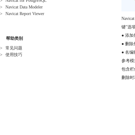
>
Navicat for PostgreSQL
>
Navicat Data Modeler
>
Navicat Report Viewer
Nav
键”选
● 添
帮助类别
● 删
>
常见问题
● 名
>
使用技巧
参考模
包含栏
删除时