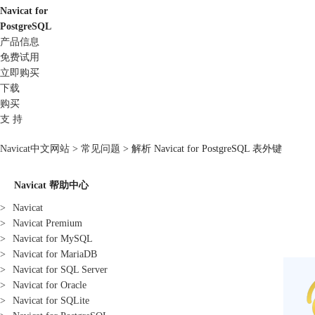
Navicat for
PostgreSQL
产品信息
免费试用
立即购买
下载
购买
支 持
Navicat中文网站
>
常见问题
> 解析 Navicat for PostgreSQL 表外键
Navicat 帮助中心
>
Navicat
>
Navicat Premium
>
Navicat for MySQL
>
Navicat for MariaDB
>
Navicat for SQL Server
>
Navicat for Oracle
>
Navicat for SQLite