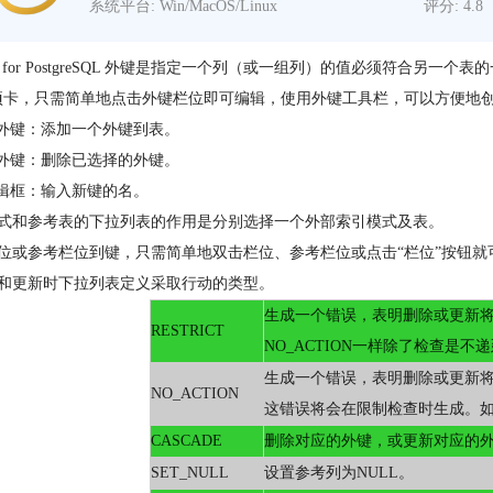
系统平台: Win/MacOS/Linux
评分: 4.8
icat for PostgreSQL 外键是指定一个列（或一组列）的值必须符合
项卡，只需简单地点击外键栏位即可编辑，使用外键工具栏，可以方便地
加外键：添加一个外键到表。
除外键：删除已选择的外键。
编辑框：输入新键的名。
式和参考表的下拉列表的作用是分别选择一个外部索引模式及表。
位或参考栏位到键，只需简单地双击栏位、参考栏位或点击“栏位”按钮就
和更新时下拉列表定义采取行动的类型。
生成一个错误，表明删除或更新
RESTRICT
NO_ACTION一样除了检查是不
生成一个错误，表明删除或更新
NO_ACTION
这错误将会在限制检查时生成。
CASCADE
删除对应的外键，或更新对应的
SET_NULL
设置参考列为NULL。