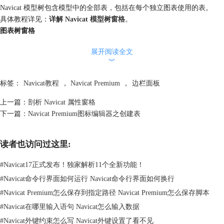
Navicat 模型树包含模型中的全部表，包括在每个独立图表使用的表。
具体教程详见：
详解 Navicat 模型树窗格
。
图表树窗格
Navicat 图表树包含添加活跃图表的全部对象，如表、层、笔记、图像和
展开阅读全文
关系。
︾
具体教程详见：
详说 Navicat 图表树窗格
。
属性窗格
标签：
Navicat教程
，
Navicat Premium
，
边栏面板
Navicat 属性窗格是用于显示和编辑图表属性和它的对象属性。
具体教程详见：
剖析 Navicat 属性窗格
。
上一篇：
剖析 Navicat 属性窗格
历史窗格
下一篇：
Navicat Premium图标编辑器之创建表
Navicat 历史窗格显示用户全部已采取的行动，只要双击一个行动即可还
原到该状态。
读者也访问过这里:
温馨提示：模型文件（.ndm）保存于设置位置，要打开文件夹，在模型
文件上右击并选择“打开包含的文件夹”。如果模型同步到 Navicat Cloud，
#
Navicat17正式发布！独家解析11个全新功能！
会保存在云。
#
Navicat命令行界面如何运行 Navicat命令行界面如何换行
#
Navicat Premium怎么保存到指定路径 Navicat Premium怎么保存脚本
#
Navicat在哪里输入语句 Navicat怎么输入数据
#
Navicat外键约束怎么写 Navicat外键设置了看不见