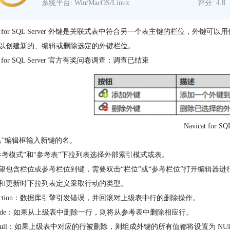
系统平台: Win/MacOS/Linux
评分: 4.8
icat for SQL Server 外键是关联式表中符合另一个表主键的栏位
以创建新的、编辑或删除选定的外键栏位。
cat for SQL Server 官方有奖问卷调查：调查已结束
Navicat for SQ
名”编辑框输入新键的名。
参考模式”和“参考表”下拉列表选择外部索引模式或表。
望包含栏位或参考栏位到键，需要双击“栏位”或“参考栏位”打开编辑器进
和更新时下拉列表定义采取行动的类型。
o Action：数据库引擎引发错误，并回滚对上级表中行的删除操作。
ascade：如果从上级表中删除一行，则将从参考表中删除相应行。
et Null：如果上级表中对应的行被删除，则组成外键的所有值都将设置为 NU