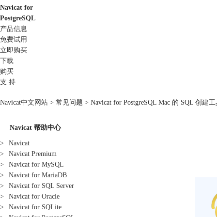
Navicat for
PostgreSQL
产品信息
免费试用
立即购买
下载
购买
支 持
Navicat中文网站
>
常见问题
> Navicat for PostgreSQL Mac 的 SQL 创建
Navicat 帮助中心
>
Navicat
>
Navicat Premium
>
Navicat for MySQL
>
Navicat for MariaDB
>
Navicat for SQL Server
>
Navicat for Oracle
>
Navicat for SQLite