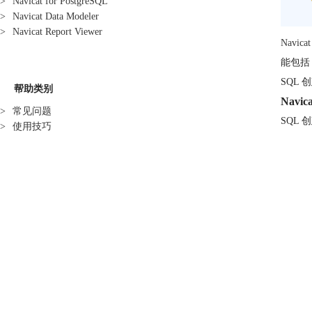
>
Navicat for PostgreSQL
>
Navicat Data Modeler
>
Navicat Report Viewer
Navicat
能包括 
SQL
帮助类别
Navic
>
常见问题
SQL 
>
使用技巧