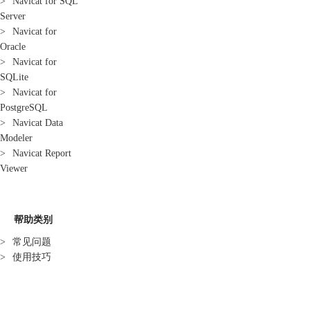
>
Navicat for SQL
Server
>
Navicat for
Oracle
>
Navicat for
SQLite
>
Navicat for
PostgreSQL
>
Navicat Data
Modeler
>
Navicat Report
Viewer
帮助类别
>
常见问题
>
使用技巧