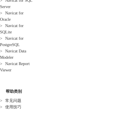
>
Navicat for SQL
Server
>
Navicat for
Oracle
>
Navicat for
SQLite
>
Navicat for
PostgreSQL
>
Navicat Data
Modeler
>
Navicat Report
Viewer
帮助类别
>
常见问题
>
使用技巧