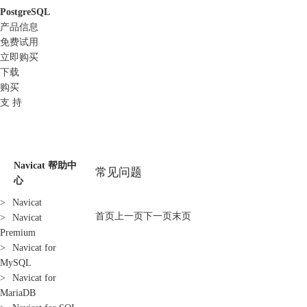
PostgreSQL
产品信息
免费试用
立即购买
下载
购买
支 持
Navicat 帮助中
常见问题
心
>
Navicat
首页
上一页
下一页
末页
>
Navicat
Premium
>
Navicat for
MySQL
>
Navicat for
MariaDB