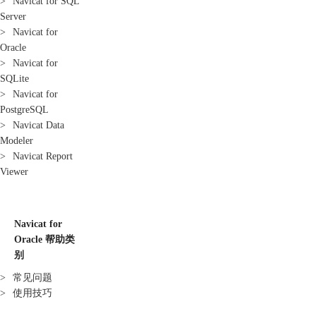
>
Navicat for SQL
Server
>
Navicat for
Oracle
>
Navicat for
SQLite
>
Navicat for
PostgreSQL
>
Navicat Data
Modeler
>
Navicat Report
Viewer
Navicat for
Oracle 帮助类
别
>
常见问题
>
使用技巧