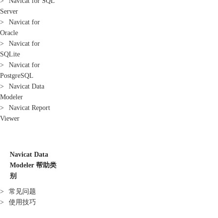
>
Navicat for SQL
Server
>
Navicat for
Oracle
>
Navicat for
SQLite
>
Navicat for
PostgreSQL
>
Navicat Data
Modeler
>
Navicat Report
Viewer
Navicat Data
Modeler 帮助类
别
>
常见问题
>
使用技巧