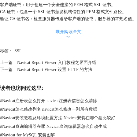
客户端证书：用于创建一个安全连接的 PEM 格式 SSL 证书。
CA 证书：包含一个 SSL 证书颁发机构信任的 PEM 格式文件路径。
验证 CA 证书名：检查服务器传送给客户端的证书，服务器的常规名值。
指定的 Cipher：用于允许 SSL 加密的 Cipher 列表。
展开阅读全文
PostgreSQL 连接
︾
选择 SSL 模式：
● require：只尝试 SSL 连接。
标签：
SSL
● verify-ca：尝试 SSL 连接，并验证服务器证书是否由受信任的 CA 发
行。
上一篇：
Navicat Report Viewer 入门教程之界面介绍
● verify-full：尝试 SSL 连接，验证服务器证书是否由受信任的 CA 发行
下一篇：
Navicat Report Viewer 设置 HTTP 的方法
及服务器主机名是否符合证书要求。
要提供验证信息，启用“使用验证”功能并填写所需的信息：
读者也访问过这里:
客户端密钥：客户端密钥的路径。
客户端证书：客户端证书的路径。
#
Navicat注册表怎么打开 navicat注册表信息怎么清除
CA 证书：由信任的证书颁发机构路径。
#
Navicat怎么修改列名 navicat怎么修改一列所有数据
证书撤销列表：证书撤销列表（CRL）的文件路径。
关于 Navicat Report Viewer如何设置 SSL的教程比较简便，点击“
Navicat
#
Navicat安装教程及环境配置方法 Navicat安装在哪个盘比较好
教程
”可获取更多相关教程。
#
Navicat查询编辑器在哪 Navicat查询编辑器怎么自动生成
#
Navicat for MySQL 安装图解