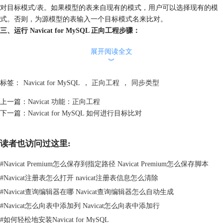
对目标模式/表。如果模型的表来自现有的模式，用户可以选择现有的模
式。否则，为源模型的表输入一个目标模式名来比对。
三、运行 Navicat for MySQL 正向工程步骤：
1. 选择工具->同步到数据库。
展开阅读全文
2. 选择同步类型。
︾
3. 选择源模式或表。
4. 从现有的连接中选择目标连接和编辑同步的属性。
标签：
Navicat for MySQL
，
正向工程
，
同步类型
5. 点击“比对”生成一套脚本，显示源和目标表之间的区别。
6. 选择想运行的脚本。
上一篇：
Navicat 功能：正向工程
7. 点击“运行查询”。
下一篇：
Navicat for MySQL 如何进行目标比对
关于 Navicat for MySQL 正向工程选择同步类型比较简便，点击“
Navicat
教程
”可获取更多相关教程。
读者也访问过这里:
#
Navicat Premium怎么保存到指定路径 Navicat Premium怎么保存脚本
#
Navicat注册表怎么打开 navicat注册表信息怎么清除
#
Navicat查询编辑器在哪 Navicat查询编辑器怎么自动生成
#
Navicat怎么向表中添加列 Navicat怎么向表中添加行
#
如何轻松地安装Navicat for MySQL