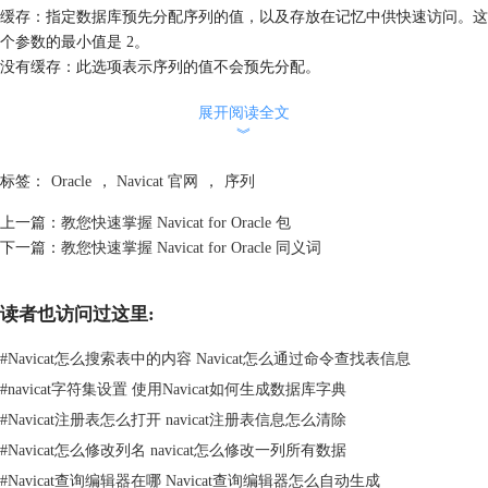
缓存：指定数据库预先分配序列的值，以及存放在记忆中供快速访问。这
个参数的最小值是 2。
没有缓存：此选项表示序列的值不会预先分配。
循环：此选项允许序列在达到最大或最小值时继续生成值。当递增序列达
展开阅读全文
到它的最大值后，会生成最小值。当递减序列达到它的最小值后，会生成
︾
最大值。
排序：此选项可确保序列号码以要求的排序生成。
标签：
Oracle
，
Navicat 官网
，
序列
以上是 Navicat for Oracle 序列的所有内容，想要了解更多 Navicat 教程，
可参考
Navicat 官网
。
上一篇：
教您快速掌握 Navicat for Oracle 包
下一篇：
教您快速掌握 Navicat for Oracle 同义词
读者也访问过这里:
#
Navicat怎么搜索表中的内容 Navicat怎么通过命令查找表信息
#
navicat字符集设置 使用Navicat如何生成数据库字典
#
Navicat注册表怎么打开 navicat注册表信息怎么清除
#
Navicat怎么修改列名 navicat怎么修改一列所有数据
#
Navicat查询编辑器在哪 Navicat查询编辑器怎么自动生成