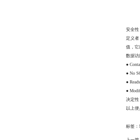
安全性
定义者：
值，它应
数据访
● C
● No
● Re
● Mo
决定性
以上便
标签：
上一篇