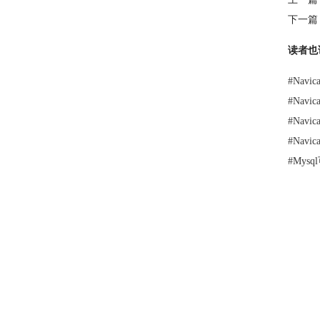
下一篇
读者也
#
Navi
#
Nav
#
Nav
#
Nav
#
Mys
Copyright © 2026
Navic