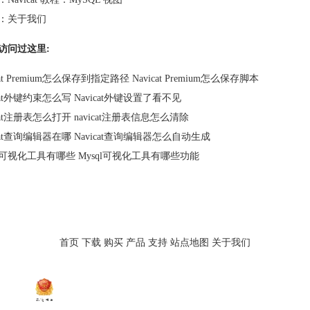
：
关于我们
访问过这里:
cat Premium怎么保存到指定路径 Navicat Premium怎么保存脚本
icat外键约束怎么写 Navicat外键设置了看不见
icat注册表怎么打开 navicat注册表信息怎么清除
icat查询编辑器在哪 Navicat查询编辑器怎么自动生成
ql可视化工具有哪些 Mysql可视化工具有哪些功能
首页
下载
购买
产品
支持
站点地图
关于我们
at数据库管理软件
-
苏州苏杰思网络有限公司
|
软件使用须知
|
证照信息
|
特聘法律顾问：江
经营许可证编号：苏B1.B2-20150264
|
苏ICP备14036386号-20