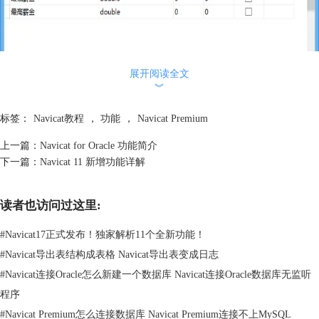
展开阅读全文
︾
标签：
Navicat教程
，
功能
，
Navicat Premium
上一篇：
Navicat for Oracle 功能简介
下一篇：
Navicat 11 新增功能详解
Navicat Premium 对象设计器
读者也访问过这里:
使用专业的对象设计器创建、修改和设计所有数据库对象，例如：表、视
图、函数、过程、索引、触发器和序列，无需编写复杂的 SQL 来创建和
#
Navicat17正式发布！独家解析11个全新功能！
编辑对象。
#
Navicat导出表结构成表格 Navicat导出表变成日志
表查看器
#
Navicat连接Oracle怎么新建一个数据库 Navicat连接Oracle数据库无监听
程序
#
Navicat Premium怎么连接数据库 Navicat Premium连接不上MySQL