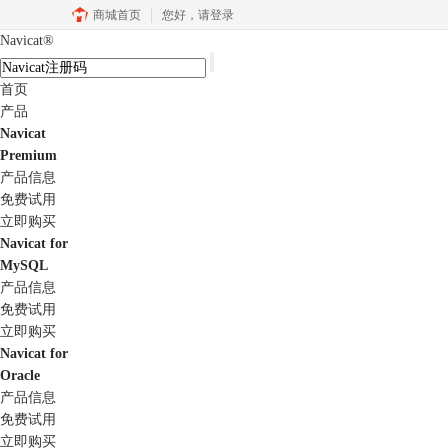
商城首页
您好，
请登录
Navicat
®
首页
产品
Navicat
Premium
产品信息
免费试用
立即购买
Navicat for
MySQL
产品信息
免费试用
立即购买
Navicat for
Oracle
产品信息
免费试用
立即购买