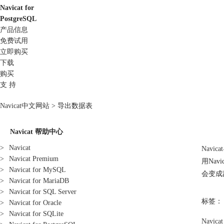
Navicat for
PostgreSQL
产品信息
免费试用
立即购买
下载
购买
支 持
Navicat中文网站
>
导出数据表
Navicat 帮助中心
>
Navicat
Navi
>
Navicat Premium
用Na
>
Navicat for MySQL
会变成
>
Navicat for MariaDB
>
Navicat for SQL Server
标签：
>
Navicat for Oracle
>
Navicat for SQLite
Navic