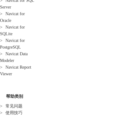
>
Navicat for SQL
Server
>
Navicat for
Oracle
>
Navicat for
SQLite
>
Navicat for
PostgreSQL
>
Navicat Data
Modeler
>
Navicat Report
Viewer
帮助类别
>
常见问题
>
使用技巧