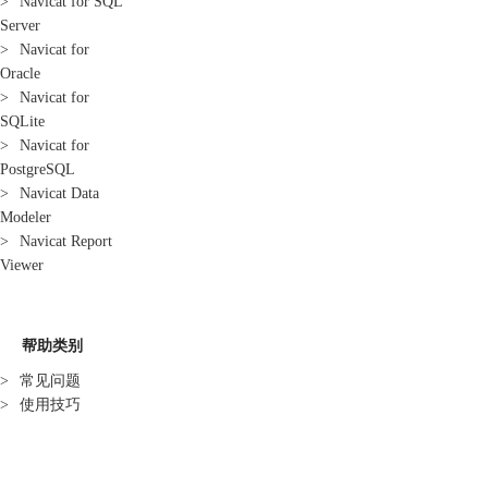
>
Navicat for SQL
Server
>
Navicat for
Oracle
>
Navicat for
SQLite
>
Navicat for
PostgreSQL
>
Navicat Data
Modeler
>
Navicat Report
Viewer
帮助类别
>
常见问题
>
使用技巧